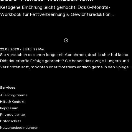
Ketogene Ernährung leicht gemacht: Das 6-Monats-
Fettverbrennung & Gewichtsreduktion
Workbook für Fettverbrennung & Gewichtsreduktion –
– sicher starten & Erfolge messen
sicher starten & Erfolge messen
Abonnieren
Mehr
22.05.2026 • 5 Std. 22 Min.
Details
Sie versuchen es schon lange mit Abnehmen, doch bisher hat keine
Diät dauerhafte Erfolge gebracht? Sie haben das ewige Hungern und
Verzichten satt, möchten aber trotzdem endlich gerne in den Spiegel
schauen? Und dabei idealerweise Körper & Geist auch rundum etwas
Gutes tun? Dann setzen Sie auf Keto-Ernährung – und mit diesem
Hörbuch klappt das reibungslos! Heißhungerattacken,
RTL+ useful links.
Services
Blutzuckerspitzen, Jo-Jo-Effekt und dauerhafter Hunger sind die
Alle Programme
größten Feinde einer erfolgreichen Gewichtsreduktion, und
Hilfe & Kontakt
Kohlenhydrate leisten dazu einen erheblichen Beitrag. Wer denkt,
Impressum
dass dann nur Verzicht und fader Geschmack bleiben, der irrt zum
Privacy center
Glück: Denn bei ketogener Ernährung gibt's jederzeit einen vollen
Datenschutz
Teller, der zudem mit Abwechslung, Vielfalt und köstlichen
Nutzungsbedingungen
Leckerbissen punktet und Sie gleichzeitig Schritt für Schritt näher an