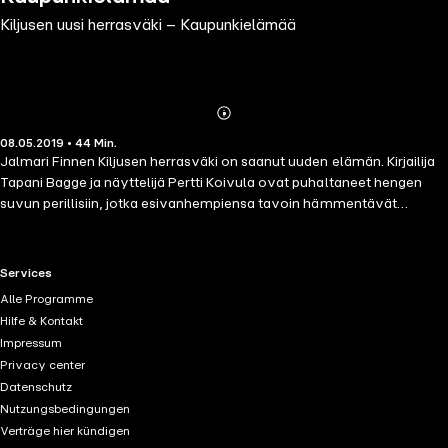
Kiljusen uusi herrasväki – Kaupunkielämää
Abonnieren
Mehr
08.05.2019 • 44 Min.
Details
Jalmari Finnen Kiljusen herrasväki on saanut uuden elämän. Kirjailija
Tapani Bagge ja näyttelijä Pertti Koivula ovat puhaltaneet hengen
suvun perillisiin, jotka esivanhempiensa tavoin hämmentävät
pääkaupungin elämänmenoa. Kiljuset ovat nimittäin muuttaneet
Helsinkiin, koska heidän talonsa maalla on palanut. Koska Kiljusten
uusi asunto on Töölössä, Mökö, Luru ja Plättä pääsevät paremman
RTL+ useful links.
Services
väen oppikouluun. Plättäkin pääsee sinne, vaikka olisi ikänsä
Alle Programme
puolesta kuulunut vielä kansakouluun. Kouluviranomaiset kun
Hilfe & Kontakt
arvelivat, että yhdessä koulussa ja samalla luokalla Kiljusia olisi
Impressum
helpompi valvoa! Näin ei arvatenkaan käynyt! Kaupunkielämää-
Privacy center
kirjassa Kiljusen perhe tekee muun muassa huviretken
Datenschutz
uimastadionille. Retki kehittyy huimaksi pellehyppykisaksi eikä
Nutzungsbedingungen
perheen sekaantuminen yleislakkoon tee pääkaupungin
Verträge hier kündigen
poliisivoimien työtä helpoksi. Mutta anarkistinen perhe pitää aina