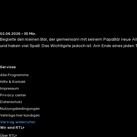
02.06.2026 • 35 Min.
Begleite den kleinen Bär, der gemeinsam mit seinem PapaBär neue A
und haben viel Spaß. Das Wichtigste jedoch ist: Am Ende eines jeden Ta
RTL+ useful links.
Services
Alle Programme
Hilfe & Kontakt
Impressum
Privacy center
Datenschutz
Nutzungsbedingungen
Verträge hier kündigen
Vertrag widerrufen
Wir sind RTL+
Über RTL+