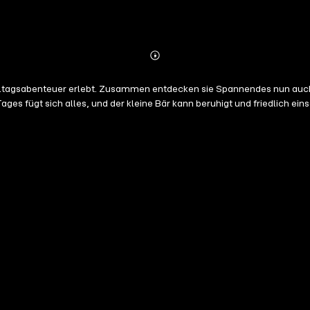
Abonnieren
Mehr
Details
lltagsabenteuer erlebt. Zusammen entdecken sie Spannendes nun auc
ges fügt sich alles, und der kleine Bär kann beruhigt und friedlich ein