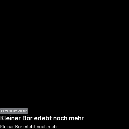
the
h page
 main
nt
the
ibility
ment
Powered by Deezer
Kleiner Bär erlebt noch mehr
Kleiner Bär erlebt noch mehr