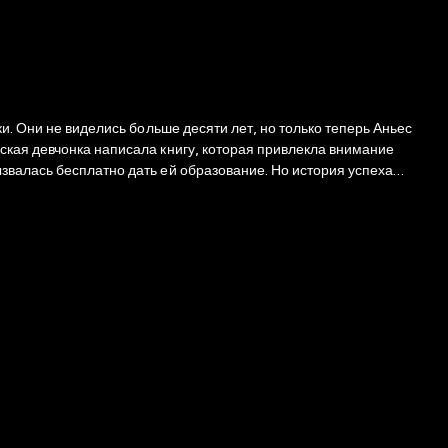
и. Они не виделись больше десяти лет, но только теперь Аньес
ская девчонка написала книгу, которая привлекла внимание
звалась бесплатно дать ей образование. Но история успеха
, третью она так и не написала. Впрочем, эти взлеты и падения