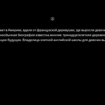
Abonnieren
Mehr
Details
ает в Америке, вдали от французской деревушки, где выросли девочк
е необычная биография известна многим: тринадцатилетняя деревен
ящее будущее. Владелица элитной английской школы для девочек вы
 отчислили из пансиона. Ее вторая книга прошла почти незамеченной
мало волновали саму Аньес. Ведь они были лишь частью изощренной игры, которую придумала Фабьенна. The Book of Goose