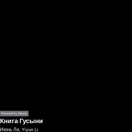
the
h page
 main
nt
the
ibility
ment
Powered by Deezer
Книга Гусыни
Июнь Ли, Yiyun Li