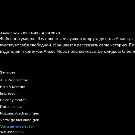
Audiobook • 08:54:43 • April 2026
Фабьенна умерла. Эту новость ее лучшая подруга детства Аньес узн
чувствует себя свободной. И решается рассказать свою историю. Е
издателей и критиков. Аньес Моро прославилась. Ее ожидало блест
закончилась, едва успев начаться. Через несколько месяцев девочку
RTL+ useful links.
Services
Alle Programme
Hilfe & Kontakt
Impressum
Privacy center
Datenschutz
Nutzungsbedingungen
Verträge hier kündigen
Vertrag widerrufen
Wir sind RTL+