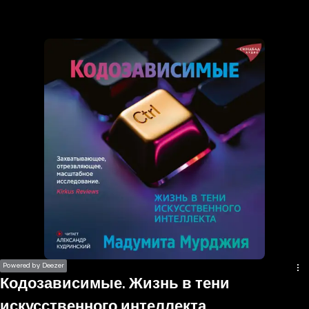
the
h page
 main
nt
the
ibility
ment
Powered by Deezer
Кодозависимые. Жизнь в тени
искусственного интеллекта