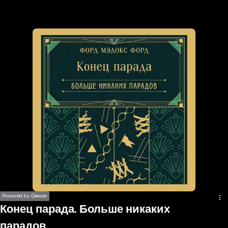
the
h page
 main
nt
the
ibility
ment
Powered by Deezer
Конец парада. Больше никаких
парадов