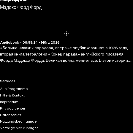
Мэдокс Форд Форд
Abonnieren
Mehr
Audiobook • 09:55:24 • März 2026
Details
«Больше никаких парадов», впервые опубликованная в 1926 году, -
вторая книга тетралогии «Конец парада» английского писателя
Форда Мэдокса Форда. Великая война меняет всё. В этой истории,
охватывающей более десятилетия, война переворачивает с ног на
голову мир привилегированного английского аристократа, офицера
и джентльмена Кристофера Тидженса. Она заставляет его
RTL+ useful links.
Services
подвергнуть сомнению всё, что ему дорого: социальный порядок,
Alle Programme
мораль, брак и верность. Она подрывает самые основы английского
Hilfe & Kontakt
общества. Это мощная история о любви, предательстве и
Impressum
разочаровании во времена ужаса и смятения, написанная одним из
Privacy center
лучших британских романистов. «Больше никаких парадов» и вся
Datenschutz
тетралогия «Конец парада» – это незабываемое исследование
Nutzungsbedingungen
напряженности в обществе, противостоящем безумию и насилию. В
Verträge hier kündigen
2012 году по роману был снят сериал, главную роль в котором