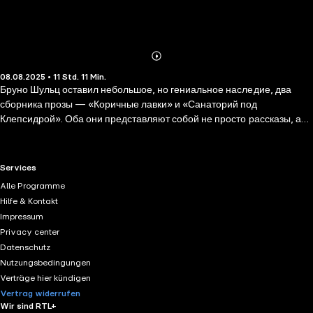
Abonnieren
Mehr
08.08.2025 • 11 Std. 11 Min.
Details
Бруно Шульц оставил небольшое, но гениальное наследие, два
сборника прозы — «Коричные лавки» и «Санаторий под
Клепсидрой». Оба они представляют собой не просто рассказы, а
своеобразные мифологизированные хроники детства и памяти, в
которых реальность растворяется в причудливых метаморфозах.
Бруно Шульц пишет не просто о детстве, а о том, как мир
RTL+ useful links.
Services
превращается в сказку. В его текстах время — это лабиринт, город
Alle Programme
— это книга, а реальность плавится, создавая новую мифологию.
Hilfe & Kontakt
Impressum
Privacy center
Datenschutz
Nutzungsbedingungen
Verträge hier kündigen
Vertrag widerrufen
Wir sind RTL+