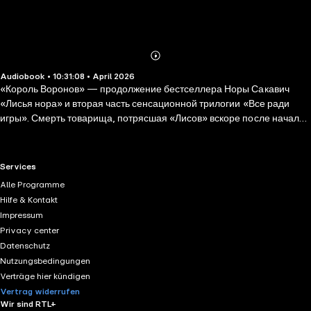
Abonnieren
Mehr
Audiobook • 10:31:08 • April 2026
Details
«Король Воронов» — продолжение бестселлера Норы Сакавич
«Лисья нора» и вторая часть сенсационной трилогии «Все ради
игры». Смерть товарища, потрясшая «Лисов» вскоре после начала
игрового сезона, помогает команде наконец сплотиться. Проблема
лишь в том, что Эндрю по-прежнему ни во что не ставит
старшекурсников, а без этого победа над главным соперником
RTL+ useful links.
Services
«Лисов» — «Воронами» — невозможна. Единственным, кто может
Alle Programme
достучаться до Эндрю, становится Нил, только вот Эндрю никогда
Hilfe & Kontakt
не делает ничего бесплатно, а Нил не доверяет никому, кроме себя.
Impressum
Едва контакт между ними налаживается, как на горизонте вновь
Privacy center
появляется Рико, намеренный уничтожить новую жизнь Нила, а
Datenschutz
заодно и всю его команду.
Nutzungsbedingungen
Verträge hier kündigen
Vertrag widerrufen
Wir sind RTL+