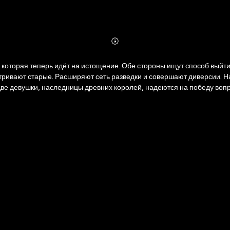
Abonnieren
Mehr
Details
, которая теперь идёт на истощение. Обе стороны ищут способ выйт
ривают старые. Расширяют сеть разведки и совершают диверсии. На
. Две девушки, наследницы древних королей, надеются на победу в
 быть повержены прежде, чем всё сгорит в огне...