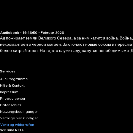
Audiobook • 14:46:50 • Februar 2026
Ад пожирает земли Великого Севера, а за ним катится война. Война
некромантией и чёрной магией. Заключают новые союзы и пересмат
более хитрый ответ. Но те, кто служит аду, кажутся непобедимыми
висит на волоске, пробуждаются древние силы — и слуги ада должны
RTL+ useful links.
Services
Alle Programme
Hilfe & Kontakt
Impressum
Privacy center
Datenschutz
Nutzungsbedingungen
Verträge hier kündigen
Vertrag widerrufen
Wir sind RTL+