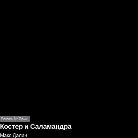
the
h page
 main
nt
the
ibility
ment
Powered by Deezer
Костер и Саламандра
Макс Далин