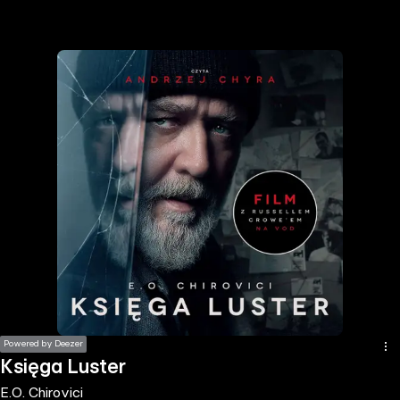
the
h page
 main
nt
the
ibility
ment
Powered by Deezer
Księga Luster
E.O. Chirovici