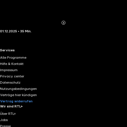
Abonnieren
Mehr
01.12.2025 • 35 Min.
Details
RTL+ useful links.
Services
Alle Programme
Hilfe & Kontakt
Impressum
Privacy center
Datenschutz
Nutzungsbedingungen
Verträge hier kündigen
Vertrag widerrufen
Wir sind RTL+
Über RTL+
Jobs
Presse