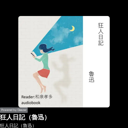
the
h page
 main
nt
the
ibility
ment
Powered by Deezer
狂人日記（魯迅）
狂人日記（魯迅）