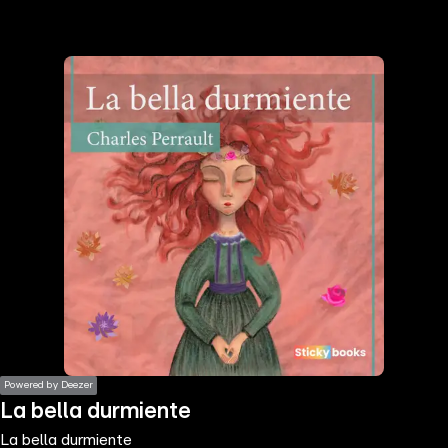
the
h page
 main
nt
the
ibility
ment
Powered by Deezer
La bella durmiente
La bella durmiente