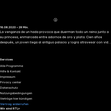
Abonnieren
Mehr
16.08.2020 • 28 Min.
Details
La venganza de un hada provoca que duerman todo un reino junto a
su princesa, enmarcada entre adornos de oro y plata. Cien años
después, un joven llega al antiguo palacio y logra atravesar con vida
las espinas y las rosas ¿Qué encontrará entre las torres enramadas?
RTL+ useful links.
Services
Alle Programme
Hilfe & Kontakt
Impressum
Privacy center
Datenschutz
Nutzungsbedingungen
Verträge hier kündigen
Vertrag widerrufen
Wir sind RTL+