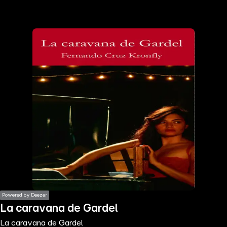
the
h page
 main
nt
the
ibility
ment
Powered by Deezer
La caravana de Gardel
La caravana de Gardel