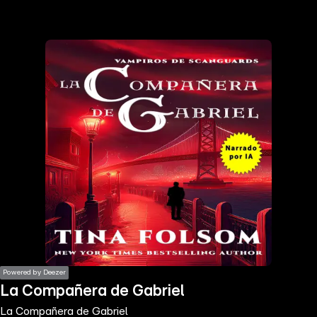
the
h page
 main
nt
the
ibility
ment
Powered by Deezer
La Compañera de Gabriel
La Compañera de Gabriel