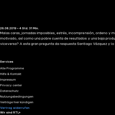
26.08.2019 • 4 Std. 31 Min.
Malas caras, jornadas imposibles, estrés, incomprensión, ordeno y m
motivado, así como una pobre cuenta de resultados y una baja producti
viceversa? A esta gran pregunta da respuesta Santiago Vázquez y lo h
tendrán que pasar unos cuantos años. Si vamos a trabajar 40 años o má
los que pasar de la teoría a la práctica y lograr este equilibrio tanto
(España).
RTL+ useful links.
Services
Alle Programme
Hilfe & Kontakt
Impressum
Privacy center
Datenschutz
Nutzungsbedingungen
Verträge hier kündigen
Vertrag widerrufen
Wir sind RTL+