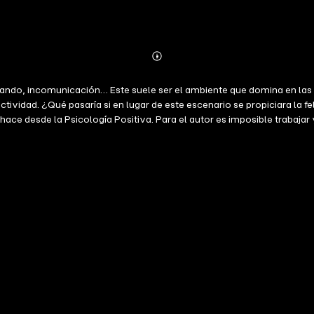
Abonnieren
Mehr
Details
ando, incomunicación… Este suele ser el ambiente que domina en las 
vidad. ¿Qué pasaría si en lugar de este escenario se propiciara la fel
ace desde la Psicología Positiva. Para el autor es imposible trabajar
s, ¿podemos renunciar a intentar ser felices? La respuesta es un no r
 en la vida profesional como personal. Este libro no solo te hará más f