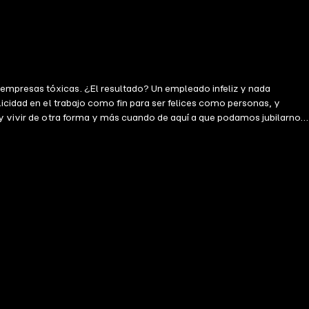
empresas tóxicas. ¿El resultado? Un empleado infeliz y nada
icidad en el trabajo como fin para ser felices como personas, y
 y vivir de otra forma y más cuando de aquí a que podamos jubilarnos
otundo. "La felicidad en el trabajo y en la vida aporta los pasos con
eliz, también te ayudará a tener más éxito" Grabado en español ibérico