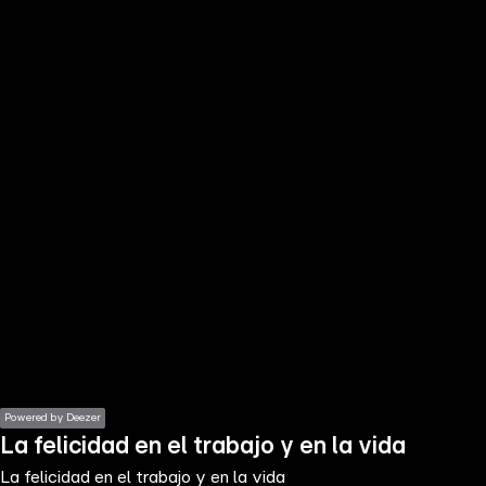
the
h page
 main
nt
the
ibility
ment
Powered by Deezer
La felicidad en el trabajo y en la vida
La felicidad en el trabajo y en la vida