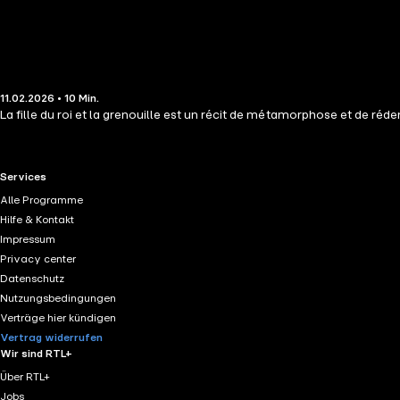
11.02.2026 • 10 Min.
La fille du roi et la grenouille est un récit de métamorphose et de réd
RTL+ useful links.
Services
Alle Programme
Hilfe & Kontakt
Impressum
Privacy center
Datenschutz
Nutzungsbedingungen
Verträge hier kündigen
Vertrag widerrufen
Wir sind RTL+
Über RTL+
Jobs