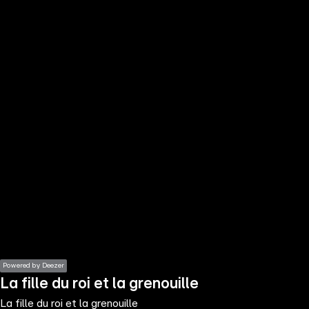
the
h page
 main
nt
the
ibility
ment
Powered by Deezer
La fille du roi et la grenouille
La fille du roi et la grenouille