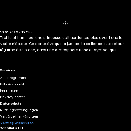
Abonnieren
Mehr
16.01.2026 • 15 Min.
Details
Trahie et humiliée, une princesse doit garder les oies avant que la
vérité n'éclate. Ce conte évoque la justice, la patience et le retour
légitime à sa place, dans une atmosphère riche et symbolique.
RTL+ useful links.
Services
Alle Programme
Hilfe & Kontakt
Impressum
Privacy center
Datenschutz
Nutzungsbedingungen
Verträge hier kündigen
Vertrag widerrufen
Wir sind RTL+