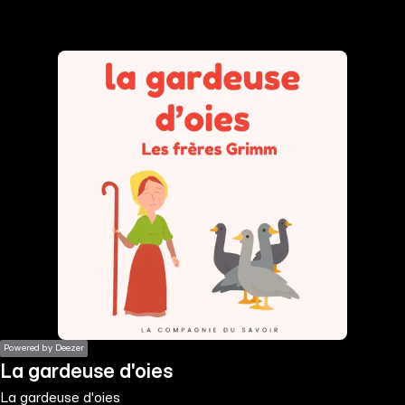
the
h page
 main
nt
the
ibility
ment
Powered by Deezer
La gardeuse d'oies
La gardeuse d'oies