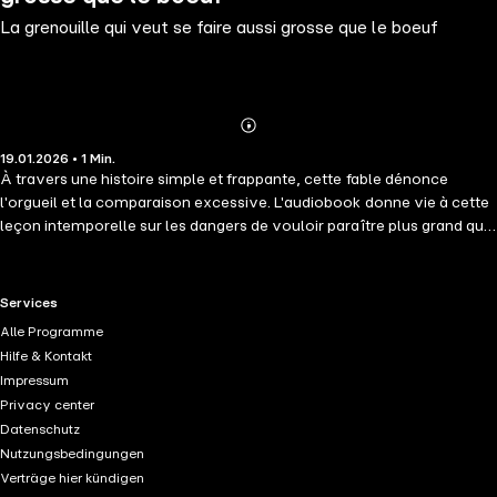
La grenouille qui veut se faire aussi grosse que le boeuf
Abonnieren
Mehr
19.01.2026 • 1 Min.
Details
À travers une histoire simple et frappante, cette fable dénonce
l'orgueil et la comparaison excessive. L'audiobook donne vie à cette
leçon intemporelle sur les dangers de vouloir paraître plus grand que
ce que l'on est réellement.
RTL+ useful links.
Services
Alle Programme
Hilfe & Kontakt
Impressum
Privacy center
Datenschutz
Nutzungsbedingungen
Verträge hier kündigen