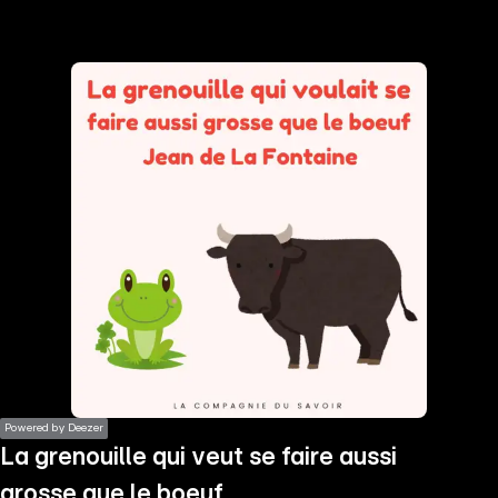
the
h page
 main
nt
the
ibility
ment
Powered by Deezer
La grenouille qui veut se faire aussi
grosse que le boeuf