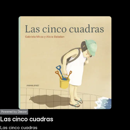
the
h page
 main
nt
the
ibility
ment
Powered by Deezer
Las cinco cuadras
Las cinco cuadras