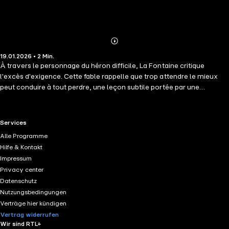
Abonnieren
Mehr
19.01.2026 • 2 Min.
Details
À travers le personnage du héron difficile, La Fontaine critique
l'excès d'exigence. Cette fable rappelle que trop attendre le mieux
peut conduire à tout perdre, une leçon subtile portée par une
narration fluide.
RTL+ useful links.
Services
Alle Programme
Hilfe & Kontakt
Impressum
Privacy center
Datenschutz
Nutzungsbedingungen
Verträge hier kündigen
Vertrag widerrufen
Wir sind RTL+