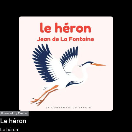
the
h page
 main
nt
the
ibility
ment
Powered by Deezer
Le héron
Le héron