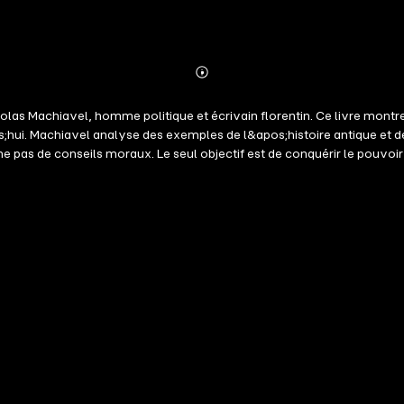
Abonnieren
Mehr
Details
 Nicolas Machiavel, homme politique et écrivain florentin. Ce livre mon
hui. Machiavel analyse des exemples de l&apos;histoire antique et de 
 pas de conseils moraux. Le seul objectif est de conquérir le pouvoir 
le contexte de l&apos;instauration d&apos;une monarchie à Florence par
a vie politique.