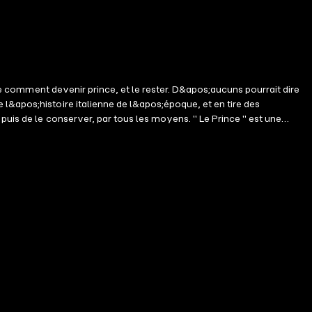
tre comment devenir prince, et le rester. D&apos;aucuns pourrait dire
l&apos;histoire italienne de l&apos;époque, et en tire des
puis de le conserver, par tous les moyens. " Le Prince " est une
 les Médicis. Cinq siècles après son écriture, sa justesse, sa force et