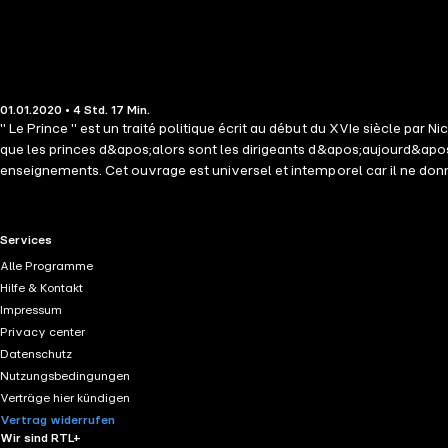
01.01.2020 • 4 Std. 17 Min.
" Le Prince " est un traité politique écrit au début du XVIe siècle par
que les princes d&apos;alors sont les dirigeants d&apos;aujourd&apos;
enseignements. Cet ouvrage est universel et intemporel car il ne donne
œuvre classique, en philosophie politique. Son écriture se situe dans 
sa vision en font une œuvre de référence pour qui s&apos;intéresse à l
RTL+ useful links.
Services
Alle Programme
Hilfe & Kontakt
Impressum
Privacy center
Datenschutz
Nutzungsbedingungen
Verträge hier kündigen
Vertrag widerrufen
Wir sind RTL+