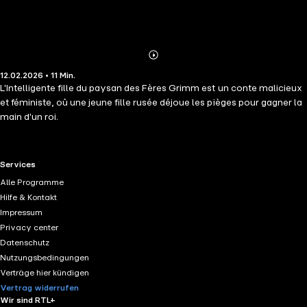
Abonnieren
Mehr
12.02.2026 • 11 Min.
Details
L'Intelligente fille du paysan des Fères Grimm est un conte malicieux
et féministe, où une jeune fille rusée déjoue les pièges pour gagner la
main d'un roi.
RTL+ useful links.
Services
Alle Programme
Hilfe & Kontakt
Impressum
Privacy center
Datenschutz
Nutzungsbedingungen
Verträge hier kündigen
Vertrag widerrufen
Wir sind RTL+