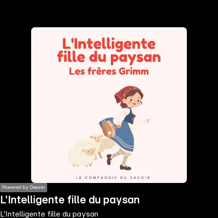
the
h page
 main
nt
the
ibility
ment
Powered by Deezer
L'Intelligente fille du paysan
L'Intelligente fille du paysan