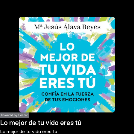
the
h page
 main
nt
the
ibility
ment
Powered by Deezer
Lo mejor de tu vida eres tú
Lo mejor de tu vida eres tú