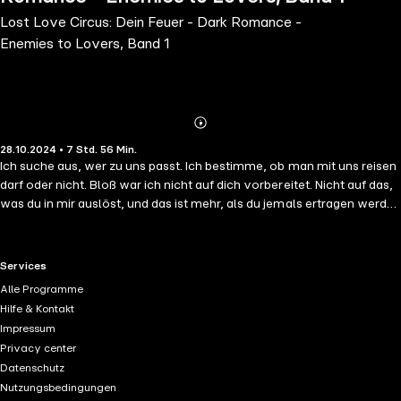
Lost Love Circus: Dein Feuer - Dark Romance -
Enemies to Lovers, Band 1
Abonnieren
Mehr
28.10.2024 • 7 Std. 56 Min.
Details
Ich suche aus, wer zu uns passt. Ich bestimme, ob man mit uns reisen
darf oder nicht. Bloß war ich nicht auf dich vorbereitet. Nicht auf das,
was du in mir auslöst, und das ist mehr, als du jemals ertragen werden
kannst, denn am Ende werde ich das sein, was du am meisten hasst.
Die Wahrheit: Ich bin gekommen, um diejenige zu finden, die mir einst
so nah war. Dabei spielt es keine Rolle, ob ich mich in Gefahr begebe
RTL+ useful links.
Services
oder nicht. Denn da gibt es nur eins, das zählt: die Wahrheit
Alle Programme
herauszufinden. Und das werde ich, mit allem, was mir zur Verfügung
Hilfe & Kontakt
steht. Und glaube mir, dazu gehört nicht bloß Lust, Schmerz,
Impressum
Gehorsam und das angebliche Flehen um mein Leben. Die Finsternis:
Privacy center
Sicher wollte ich mich nicht in dir verlieren. Sicher wollte ich niemals
Datenschutz
zuvor eine Frau so sehr wie dich. Aber sicher werde ich dich auch
Nutzungsbedingungen
nicht mehr gehen lassen, ganz egal, wie sehr du darum flehst. Denn