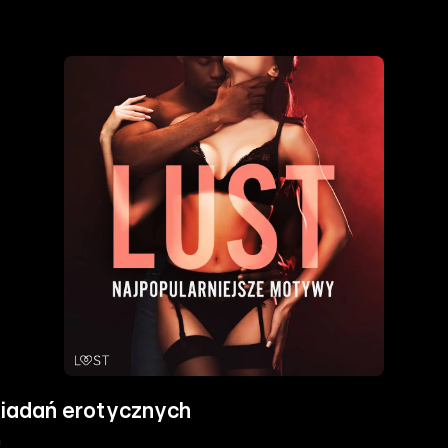
wiadań erotycznych
h