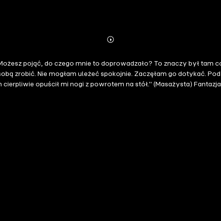
Abonnieren
Mehr
Details
Możesz pojąć, do czego mnie to doprowadzało? To znaczy był tam co 
 sobą zrobić. Nie mogłam uleżeć spokojnie. Zaczęłam go dotykać. P
 cierpliwie opuścił mi nogi z powrotem na stół." (Masażysta) Fantaz
o przyjaciela, aranżowane małżeństwo z mafijnym bossem... Skradzi
oże romantyczne chwile uniesień ze współlokatorem, o których marz
 Poznaj 13 opowiadań o różnych odcieniach pożądania, w których bo
zytelniczek i Czytelników LUST fantazje erotyczne. Ten zbiór rozgrz
 górach: Córka przyjaciela Letni seks 1: Autobus Hiszpańskie lato
ądzy