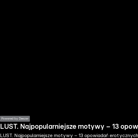
the
h page
 main
nt
the
ibility
ment
Powered by Deezer
LUST. Najpopularniejsze motywy – 13 opo
LUST. Najpopularniejsze motywy – 13 opowiadań erotycznyc