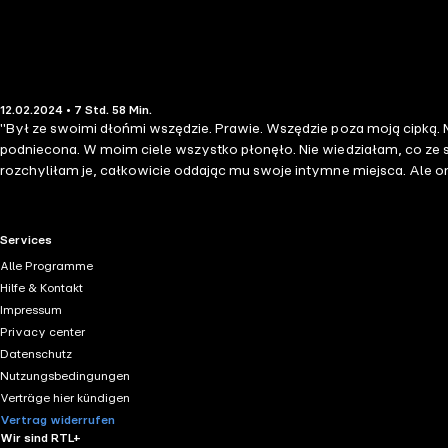
12.02.2024 • 7 Std. 58 Min.
"Był ze swoimi dłońmi wszędzie. Prawie. Wszędzie poza moją cipką. 
podniecona. W moim ciele wszystko płonęło. Nie wiedziałam, co ze
rozchyliłam je, całkowicie oddając mu swoje intymne miejsca. Ale on
enigmatycznym biznesmenem... Zakazana relacja z córką najlepszeg
internetowej... BDSM, otwarty związek, zdrada, seks grupowy… A m
partnerem? Erotycznego spełnienia można szukać na wiele sposobów.
RTL+ useful links.
Services
seksualności, a zarazem wcielają w życie najpopularniejsze wśród C
Alle Programme
demon Lokatorzy Doktor Lukas Masażysta Sama tego chciałaś Domek w
Hilfe & Kontakt
stażyści W imię zasad mafii 1: Aranżowane małżeństwo Przypływ ż
Impressum
Privacy center
Datenschutz
Nutzungsbedingungen
Verträge hier kündigen
Vertrag widerrufen
Wir sind RTL+