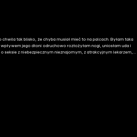
chwila tak blisko, że chyba musiał mieć to na palcach. Byłam taka
od wpływem jego dłoni odruchowo rozłożyłam nogi, uniosłam uda i
ja o seksie z niebezpiecznym nieznajomym, z atrakcyjnym lekarzem, z
one chwile w salonie masażu, w autobusie, na kamerce
yłaś od dawna? Albo ekscytujący role-play z długoletnim
haterowie i bohaterki eksplorują nieznane sobie wcześniej obszary
eje Was do czerwoności! Zdrada kontrolowana Czarci dom 1: Nocny
 W poszukiwaniu zapomnienia 1: Bezwstydna propozycja Lekarze