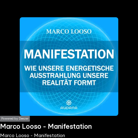
the
h page
 main
nt
the
ibility
ment
Powered by Deezer
Marco Looso - Manifestation
Marco Looso - Manifestation