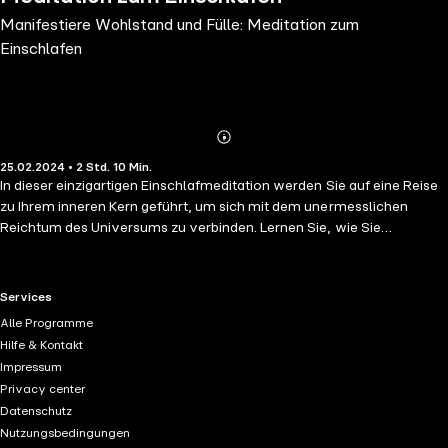
Manifestiere Wohlstand und Fülle: Meditation zum
Einschlafen
Abonnieren
Mehr
25.02.2024 • 2 Std. 10 Min.
Details
In dieser einzigartigen Einschlafmeditation werden Sie auf eine Reise
zu Ihrem inneren Kern geführt, um sich mit dem unermesslichen
Reichtum des Universums zu verbinden. Lernen Sie, wie Sie
begrenzende Gedanken und blockierende Glaubenssätze loslassen
und die Fülle in Ihrem Inneren erwecken. Diese Meditation hilft Ihnen,
in einen Zustand der Dankbarkeit und des Vertrauens einzuschlafen,
RTL+ useful links.
Services
bereitet Sie auf einen erfüllten Morgen vor und öffnet die Türen zu
Alle Programme
neuen Möglichkeiten. Durch die Veränderung Ihres Unterbewusstseins
Hilfe & Kontakt
im Schlaf erschaffen Sie Raum für Reichtum und Erfolg in Ihrem
Impressum
Leben. Am Ende der Meditation werden kraftvolle Affirmationen
Privacy center
gesprochen, die auf fruchtbaren mentalen Boden fallen, wenn Ihr
Datenschutz
kritischer Geist ruht. Diese Affirmationen verstärken die Manifestation
Nutzungsbedingungen
Ihrer Träume und Wünsche. Nutzen Sie diese Meditation, um Ihre