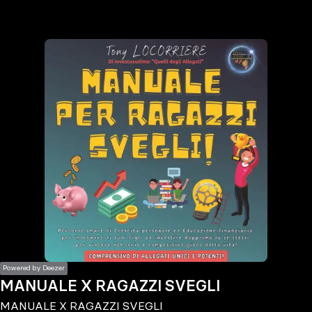
the
h page
 main
nt
the
ibility
ment
Powered by Deezer
MANUALE X RAGAZZI SVEGLI
MANUALE X RAGAZZI SVEGLI