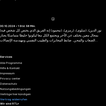
Abonnieren
Mehr
30.10.2024 • 1 Std. 58 Min.
Details
(نور الدين)، (سلوى)، (رمزي)، (محمود) إنه الفريق الذي يختص كل شخص فيه
بمجال معين يختلف عن الآخر ويجتمع الكل معا ليكونوا خليطا متماسكا يجتاز
الصعاب والمحن.. ضابط المخابرات والطبيب النفسي ومهندسة الإتصالات
وأخصائي علم الأشعة هؤلاء جميعا يصطحبون القراء إلى العديد من المغامرات
المستقبلية.. عالم الفضاء ومدينة الأعماق و الثلوج الساخنة والشمس الزرقاء
وزمن الدم، وغيرها من الملفات التى تسافر بنا إلى الغد ..إلى المستقبل.. جميعها
RTL+ useful links.
Services
قصص نجدها ونستمتع بمذاق المغامرة والخيال فيها في هذه السلسلة الشيقة
Alle Programme
لاغيرها.. سلسلة ملف المستقبل التي أبدع رواياتها الدكتور "نبيل فاروق"، وكان
Hilfe & Kontakt
هذا الكتاب الذي بين يدينا إحدى حلقاتها.• هل سيظل (ابن الشيطان) منتصرًا ، فى
Impressum
الجولة الثانية ؟ • كيف يواجه (نور) خصمه ، دون فريقه ، ودون أن يعلم حتى
Privacy center
طبيعته ؟
Datenschutz
Nutzungsbedingungen
Verträge hier kündigen
Vertrag widerrufen
Wir sind RTL+