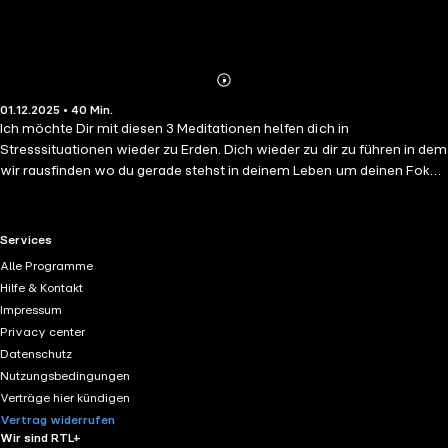
Abonnieren
Mehr
01.12.2025 • 40 Min.
Details
Ich möchte Dir mit diesen 3 Meditationen helfen dich in
Stresssituationen wieder zu Erden. Dich wieder zu dir zu führen in dem
wir rausfinden wo du gerade stehst in deinem Leben um deinen Fokus
zu stärken. Gemeinsam werden wir deine Vision erforschen und
Manifestieren. Wie soll sie aussehen ? Wie fühlst du dich in deiner
neuen Vision ? In deinem neuen Ich ? Ich habe diese 3 Meditationen
RTL+ useful links.
Services
geschrieben, produziert und eingesprochen. Ich freue mich, sie zum
Alle Programme
ersten Mal mit dir zu teilen. Ich möchte dir danken, dass du dir die Zeit
Hilfe & Kontakt
nimmst, diese 3 Meditationen anzuhören. Ich hoffe, dass sie dir
Impressum
genauso viel Freude bereiten, wie es mir Freude bereitet hat, sie für
Privacy center
dich zusammenzustellen.
Datenschutz
Nutzungsbedingungen
Verträge hier kündigen
Vertrag widerrufen
Wir sind RTL+