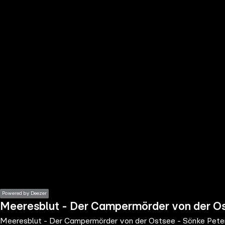
the
h page
 main
nt
the
ibility
ment
Powered by Deezer
Meeresblut - Der Campermörder von der Os
Meeresblut - Der Campermörder von der Ostsee - Sönke Pete