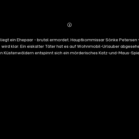
Abonnieren
Mehr
Details
n von der "Kripo Küste" in Travemünde steht vor einem Rätsel. Warum
wird klar: Ein eiskalter Täter hat es auf Wohnmobil-Urlauber abgeseh
tenwäldern entspinnt sich ein mörderisches Katz-und-Maus-Spiel. Denn der
schlossen und kann unabhängig von anderen Bänden der Reihe gelesen werden