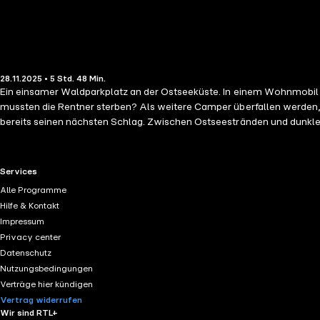
28.11.2025 • 5 Std. 48 Min.
Ein einsamer Waldparkplatz an der Ostseeküste. In einem Wohnmobil liegt ein Ehepaar - brutal ermordet. Hauptkommissar Sönke Peterse
mussten die Rentner sterben? Als weitere Camper überfallen werden, 
bereits seinen nächsten Schlag. Zwischen Ostseestränden und dunklen Küs
Fall für Sönke Petersen. Dieser Krimi ist in sich abge
RTL+ useful links.
Services
Alle Programme
Hilfe & Kontakt
Impressum
Privacy center
Datenschutz
Nutzungsbedingungen
Verträge hier kündigen
Vertrag widerrufen
Wir sind RTL+