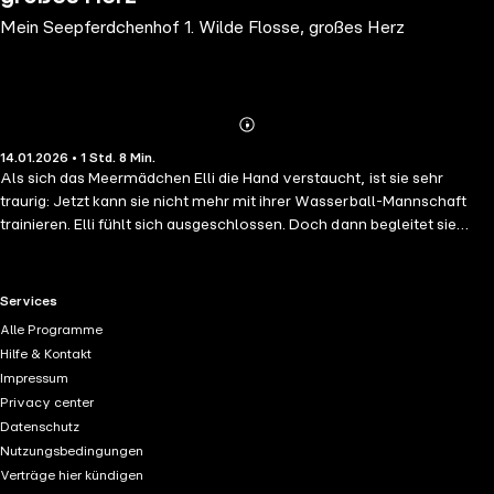
Mein Seepferdchenhof 1. Wilde Flosse, großes Herz
Abonnieren
Mehr
14.01.2026 • 1 Std. 8 Min.
Details
Als sich das Meermädchen Elli die Hand verstaucht, ist sie sehr
traurig: Jetzt kann sie nicht mehr mit ihrer Wasserball-Mannschaft
trainieren. Elli fühlt sich ausgeschlossen. Doch dann begleitet sie
ihren Klassenkameraden Maris auf den Seepferdchenhof. Dort
begegnet sie dem Rennseepferdchen Stormi, das von seinem
Besitzer schlecht behandelt wurde und sein Vertrauen zu
RTL+ useful links.
Services
Meermenschen verloren hat. Elli gelingt es, mit Stormi Freundschaft
Alle Programme
zu schließen. Noch nie hat sie sich so glücklich gefühlt wie auf dem
Hilfe & Kontakt
Rücken des süßen Seepferdchens. Doch dann taucht Stormis böser
Impressum
Besitzer auf ... Atmosphärisch gelesen von Kristin Alia Hunold,
Privacy center
untermalt mit Unterwassergeräuschen und Titelmusik.
Datenschutz
Nutzungsbedingungen
Verträge hier kündigen