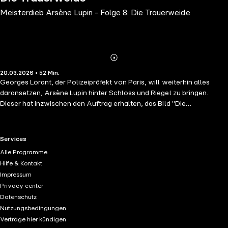
Meisterdieb Arsène Lupin - Folge 8: Die Trauerweide
Abonnieren
Mehr
20.03.2026 • 52 Min.
Details
Georges Lorant, der Polizeipräfekt von Paris, will weiterhin alles
daransetzen, Arsène Lupin hinter Schloss und Riegel zu bringen.
Dieser hat inzwischen den Auftrag erhalten, das Bild "Die
Trauerweide" von Monsieur Chalot zu stehlen. Doch vor dessen Haus
erfährt er, dass Monsieur Chalot vor kurzem gestorben ist und sein
Haus bereits von dem zwielichtigen Gebrauchtwarenhändler
RTL+ useful links.
Services
Monsieur Andronicus entrümpelt wurde. Lupin macht sich auf den
Alle Programme
Weg in das Viertel mit den Gebrauchtwarenhändlern. Er ahnt nicht,
Hilfe & Kontakt
dass Georges Lorant genau dort eine große Razzia durchführt…
Impressum
Privacy center
Datenschutz
Nutzungsbedingungen
Verträge hier kündigen