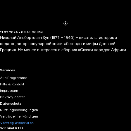
Abonnieren
Mehr
11.02.2024 • 6 Std. 36 Min.
Details
Николай Альбертович Кун (1877 – 1940) – писатель, историк и
педагог, автор популярной книги «Легенды и мифы Древней
Греции». Не менее интересен и сборник «Сказки народов Африки».
В нем Николай Кун собрал истории готтентотов, зулусов, кафрских
народов, бечуанов, овагереросов, сомалийцев, суданских негров и
некоторых других народностей Африки. В дополнение к сказкам
RTL+ useful links.
Services
писатель дает развернутое описание каждого племени, в котором
Alle Programme
объясняет особенности мест обитания, истории и жизненного
Hilfe & Kontakt
уклада.
Impressum
Privacy center
Datenschutz
Nutzungsbedingungen
Verträge hier kündigen
Vertrag widerrufen
Wir sind RTL+