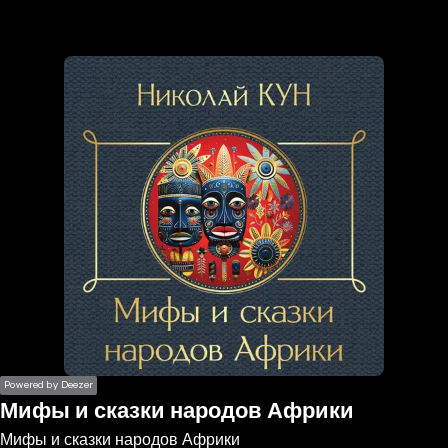
the
h page
 main
nt
the
ibility
ment
Powered by Deezer
Мифы и сказки народов Африки
Мифы и сказки народов Африки