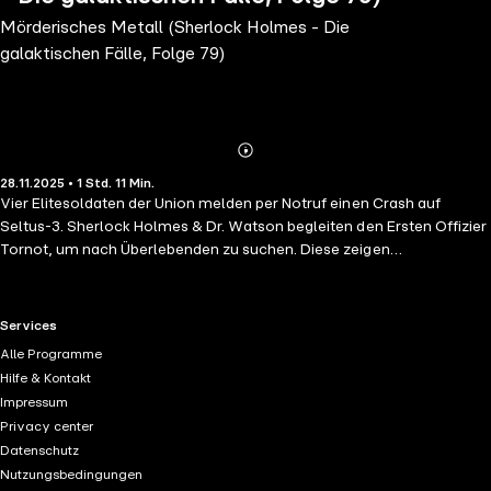
Mörderisches Metall (Sherlock Holmes - Die
galaktischen Fälle, Folge 79)
Abonnieren
Mehr
28.11.2025 • 1 Std. 11 Min.
Details
Vier Elitesoldaten der Union melden per Notruf einen Crash auf
Seltus-3. Sherlock Holmes & Dr. Watson begleiten den Ersten Offizier
Tornot, um nach Überlebenden zu suchen. Diese zeigen
Verhaltensänderungen, welche Holmes auf den Kontakt mit einem
fremden Metall zurückführt. Bald werden sie bösartig.
RTL+ useful links.
Services
Alle Programme
Hilfe & Kontakt
Impressum
Privacy center
Datenschutz
Nutzungsbedingungen