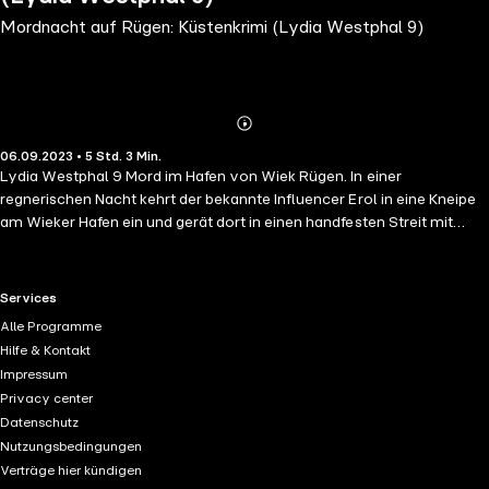
Mordnacht auf Rügen: Küstenkrimi (Lydia Westphal 9)
Abonnieren
Mehr
06.09.2023 • 5 Std. 3 Min.
Details
Lydia Westphal 9 Mord im Hafen von Wiek Rügen. In einer
regnerischen Nacht kehrt der bekannte Influencer Erol in eine Kneipe
am Wieker Hafen ein und gerät dort in einen handfesten Streit mit
einem Gast namens Hendrick Wittke. Obwohl der örtliche Polizeichef
rechtzeitig hinzukommt und eine Eskalation verhindern kann, treibt
Wittkes Leiche am nächsten Morgen im Hafenbecken. Erste Indizien
RTL+ useful links.
Services
belasten Erol schwer. Der Mörder scheint festzustehen... Im Zuge der
Alle Programme
anschließenden Ermittlungen stößt Lydia Westphal nicht nur auf
Hilfe & Kontakt
Ungereimtheiten in der Beweislage, sondern auch auf unerbittliche
Impressum
Widerstände bei den Ortsansässigen. Wer von ihnen ist in das
Privacy center
Verbrechen verstrickt? Was haben die mysteriösen Geldverstecke in
Datenschutz
den Wäldern Rügens mit alledem zu tun? Die Lage gerät außer
Nutzungsbedingungen
Kontrolle, als es zu mehreren Angriffen auf Lydia kommt und eine
Verträge hier kündigen
zweite Leiche auftaucht…