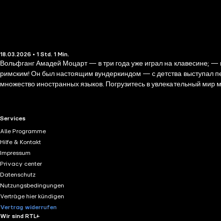
18.03.2026 • 1 Std. 1 Min.
Вольфганг Амадей Моцарт — в три года уже играл на клавесине; —
римским! Он был настоящим вундеркиндом — с детства выступал пе
множество иностранных языков. Погрузитесь в увлекательный мир м
RTL+ useful links.
Services
Alle Programme
Hilfe & Kontakt
Impressum
Privacy center
Datenschutz
Nutzungsbedingungen
Verträge hier kündigen
Vertrag widerrufen
Wir sind RTL+