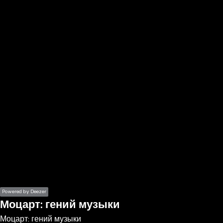
the
h page
 main
nt
the
ibility
ment
Powered by Deezer
Моцарт: гений музыки
Моцарт: гений музыки