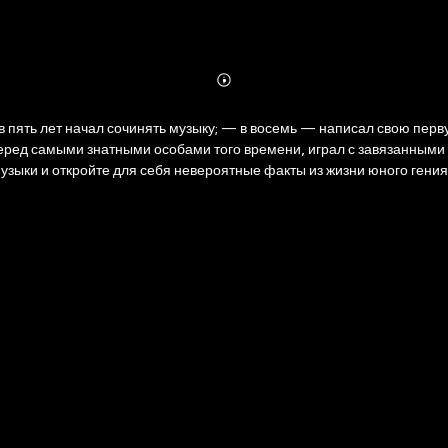
Abonnieren
Mehr
Details
 в пять лет начал сочинять музыку; — в восемь — написал свою пе
ред самыми знатными особами того времени, играл с завязанными 
узыки и откройте для себя невероятные факты из жизни юного гения