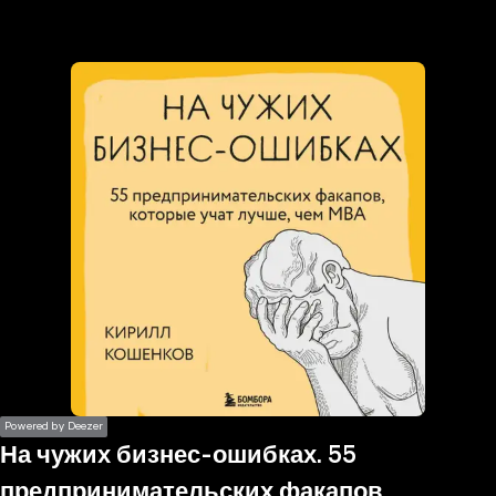
the
h page
 main
nt
the
ibility
ment
Powered by Deezer
На чужих бизнес-ошибках. 55
предпринимательских факапов,