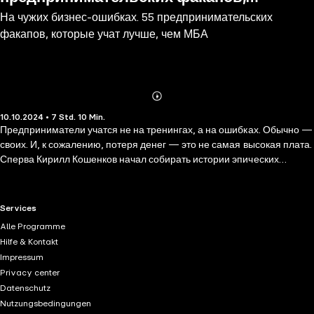
На чужих бизнес-ошибках. 55 предпринимательских
которые учат лучше, чем МБА
факапов, которые учат лучше, чем МБА
Abonnieren
Mehr
10.10.2024 • 7 Std. 10 Min.
Details
Предприниматели учатся не на тренингах, а на ошибках. Обычно —
своих. И, к сожалению, потеря денег — это не самая высокая плата.
Сперва Кирилл Кошенков начал собирать истории эпических
бизнес-факапов в бане. Затем открыл телеграм-канал
FuckYouFuckUp, а теперь предлагает вам первый в своем роде
сборник бизнес-мудростей, таких как: - надейся на лучшее, а
RTL+ useful links.
Services
бизнес-план составляй; - семь раз отмерь, один раз договор
Alle Programme
подпиши; - скупой за аппаратуру платит дважды; - партнеров по
Hilfe & Kontakt
осени считают и так далее. Эта аудиокнига для тех, кто в одиночку
Impressum
переживает боль ошибок, теряет веру в себя, пасует перед
Privacy center
внутренними и внешними критиками. Пусть она станет прививкой и
Datenschutz
от отчаяния, и от самонадеянности.
Nutzungsbedingungen