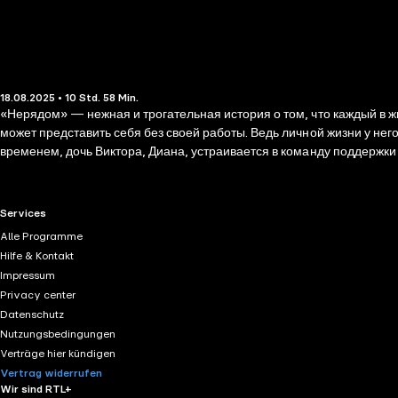
18.08.2025 • 10 Std. 58 Min.
«Нерядом» — нежная и трогательная история о том, что каждый в жизни обязательно найдет с
может представить себя без своей работы. Ведь личной жизни у нег
временем, дочь Виктора, Диана, устраивается в команду поддержки
а нечто большее. Только Виктора, Диану и Марину это не сильно уб
RTL+ useful links.
Services
Alle Programme
Hilfe & Kontakt
Impressum
Privacy center
Datenschutz
Nutzungsbedingungen
Verträge hier kündigen
Vertrag widerrufen
Wir sind RTL+