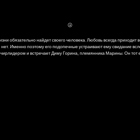
Abonnieren
Mehr
Details
воего человека. Любовь всегда приходит вовремя. Виктор Громов, тренер хоккейной команды «
о нет. Именно поэтому его подопечные устраивают ему свидание всле
 чирлидером и встречает Диму Горина, племянника Марины. Он тот е
еждает. Как доказать свою любовь? Сможет ли сердце увидеть то, че