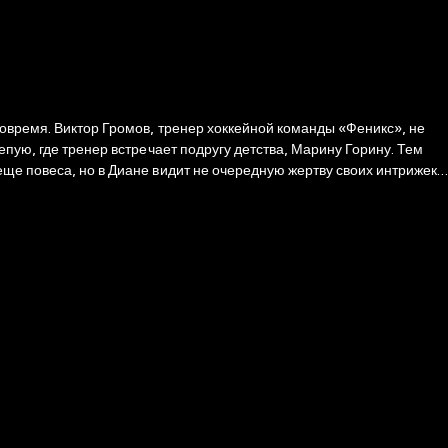
Феникс», не
пую, где тренер встречает подругу детства, Марину Горину. Тем
ще повеса, но в Диане видит не очередную жертву своих интрижек,
му разум так отчаянно сопротивляется?