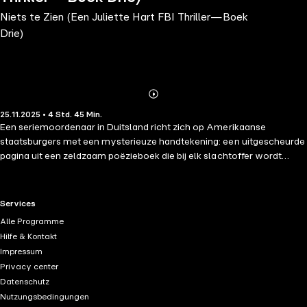
Niets te Zien (Een Juliette Hart FBI Thriller—Boek
Drie)
Abonnieren
Mehr
25.11.2025 • 4 Std. 45 Min.
Details
Een seriemoordenaar in Duitsland richt zich op Amerikaanse
staatsburgers met een mysterieuze handtekening: een uitgescheurde
pagina uit een zeldzaam poëzieboek die bij elk slachtoffer wordt
achtergelaten. FBI Special Agent Juliette Hart, hoofd van een nieuw
team om internationale moordenaars op te sporen, wordt
uitgezonden om Amerikaanse belangen te beschermen en hem in
RTL+ useful links.
Services
Duitsland op te jagen. Maar deze moordenaar is briljant, en hij werkt
Alle Programme
ergens naartoe. Kan Juliette de code kraken en hem te slim af zijn in
Hilfe & Kontakt
zijn eigen spel? "Een meesterwerk van thriller en mysterie." —Books
Impressum
and Movie Reviews, Roberto Mattos (re Once Gone) ⭐⭐⭐⭐⭐ Dit is
Privacy center
Boek #3 in een langverwachte nieuwe serie door #1 bestseller en
Datenschutz
USA Today bestsellerauteur Blake Pierce, wiens bestsellers meer
Nutzungsbedingungen
dan 7.000 vijfsterrenbeoordelingen en recensies hebben ontvangen.