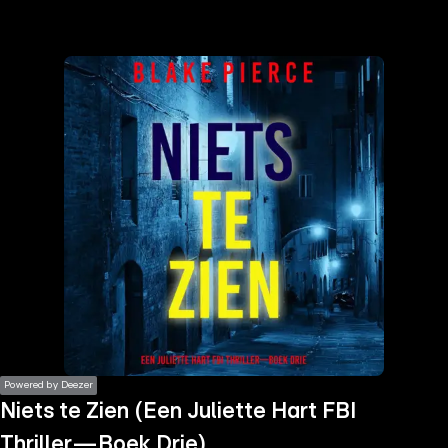
the
h page
 main
nt
the
ibility
ment
Powered by Deezer
Niets te Zien (Een Juliette Hart FBI
Thriller—Boek Drie)