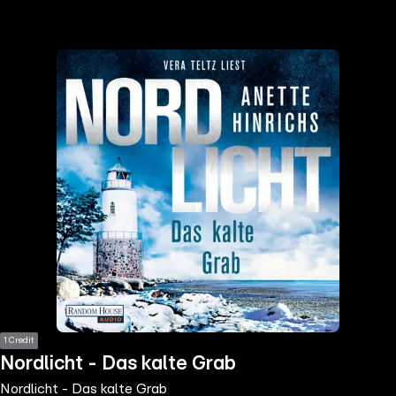
the
h page
 main
nt
the
ibility
ment
1 Credit
Nordlicht - Das kalte Grab
Nordlicht - Das kalte Grab