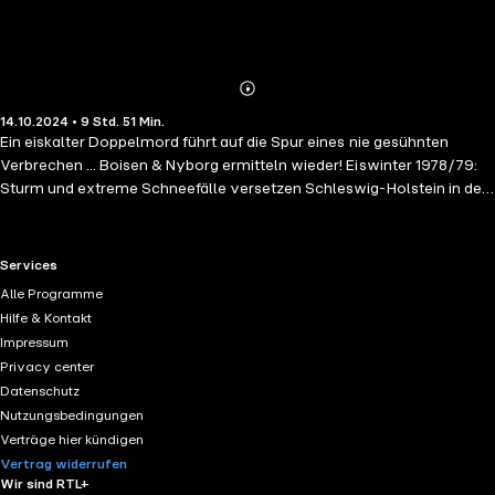
Abonnieren
Mehr
14.10.2024 • 9 Std. 51 Min.
Details
Ein eiskalter Doppelmord führt auf die Spur eines nie gesühnten
Verbrechen ... Boisen & Nyborg ermitteln wieder! Eiswinter 1978/79:
Sturm und extreme Schneefälle versetzen Schleswig-Holstein in den
Ausnahmezustand. Der Strom ist ausgefallen, die Infrastruktur
zusammengebrochen, ganze Dörfer sind von der Außenwelt
abgeschnitten. In dem kleinen Ort Wanderup kämpfen die Nachbarn
RTL+ useful links.
Services
unermüdlich gegen die Schneemassen, legen mit ihren Schaufeln
Alle Programme
Zufahrten und Wege frei – und stoßen dabei auf eine Leiche. Über
Hilfe & Kontakt
vierzig Jahre später erschüttert ein grausames Verbrechen die
Impressum
Bewohner der dänischen Insel Als. Auf einem abgelegenen
Privacy center
Bauernhof wird ein deutsches Ehepaar ermordet aufgefunden.
Datenschutz
Blutüberströmt und an einen Heizkörper gefesselt. Vibeke Boisen und
Nutzungsbedingungen
Rasmus Nyborg von der Sondereinheit GZ Padborg übernehmen den
Verträge hier kündigen
Fall und kommen einem nie gesühnten Verbrechen auf die Spur …
Vertrag widerrufen
Gekürzte Lesung mit Vera Teltz 9h 52min
Wir sind RTL+