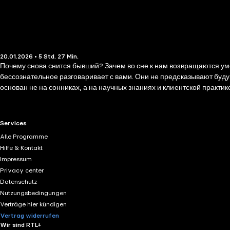
20.01.2026 • 5 Std. 27 Min.
Почему снова снится бывший? Зачем во сне к нам возвращаются ум
бессознательное разговаривает с вами. Они не предсказывают будущ
основан не на сонниках, а на научных знаниях и клиентской практи
скрытые желания, мотивы поведения, страхи и убеждения. В этой кн
зубы, экзамены, животные; - полную историю толкования сновидени
RTL+ useful links.
Services
Alle Programme
Hilfe & Kontakt
Impressum
Privacy center
Datenschutz
Nutzungsbedingungen
Verträge hier kündigen
Vertrag widerrufen
Wir sind RTL+