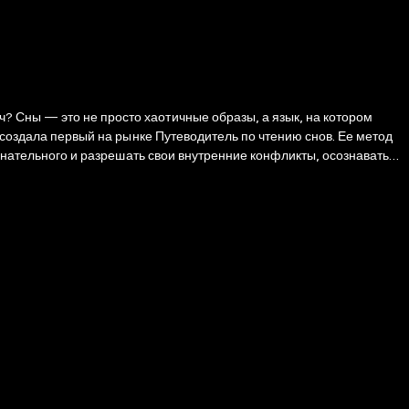
 Сны — это не просто хаотичные образы, а язык, на котором
 создала первый на рынке Путеводитель по чтению снов. Ее метод
ознательного и разрешать свои внутренние конфликты, осознавать
нализа снов; - разбор самых распространенных символов, таких как
ющихся снов.