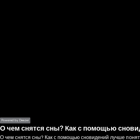
the
h page
 main
nt
the
ibility
ment
Powered by Deezer
О чем снятся сны? Как с помощью снови
О чем снятся сны? Как с помощью сновидений лучше понят