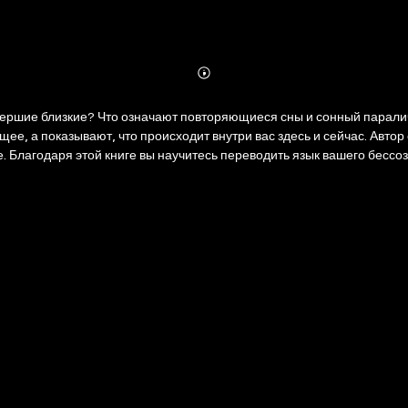
Abonnieren
Mehr
Details
ершие близкие? Что означают повторяющиеся сны и сонный паралич?
ее, а показывают, что происходит внутри вас здесь и сейчас. Автор
ке. Благодаря этой книге вы научитесь переводить язык вашего бесс
иге вы найдете: - список вопросов и техник для самостоятельного а
й от оракулов до Фрейда и Юнга; - 7 ключей к расшифровке повторя