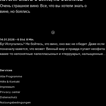
Очень страшное вино. Все, что вы хотели знать о
вине, но боялись
Abonnieren
Mehr
14.01.2026 • 6 Std. 8 Min.
Details
Бу! Испугались? Не бойтесь, это вино, оно вас не обидит. Даже если
поначалу кажется, что может. Винный мир и правда пугает неофита:
какие-то непонятные «апелласьоны» и «терруары», напыщенные
люди со своим птичьим языком, а какой разброс цен — пойди
пойми, действительно ли эта бутылка за две тысячи обеспечит
райское наслаждение! Книга профессионального сомелье и
RTL+ useful links.
Services
винного журналиста Антона Обрезчикова детально, но без
Alle Programme
снобизма расскажет, как перестать бояться вина и начать жить. За 14
Hilfe & Kontakt
глав вы узнаете: - нужно ли стесняться того, что вы ничего не знаете
Impressum
о вине; - как прийти в магазин, бар или ресторан, выбрать хорошее
Privacy center
вино и не облажаться; - всегда ли белое — к рыбе, а красное — к
Datenschutz
мясу, и что делать, если бургер очень хочется запить вином; - есть
Nutzungsbedingungen
ли реальный смысл в дегустации или это просто способ отсеять