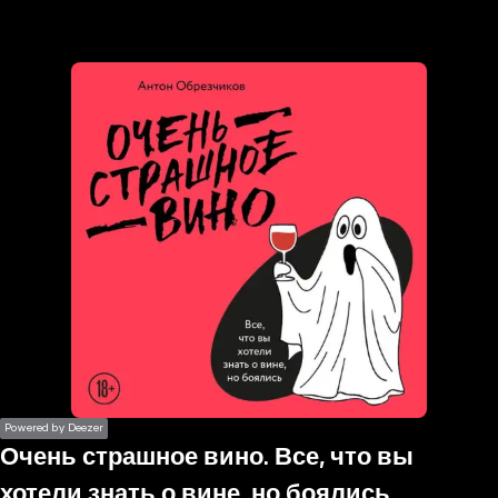
the
h page
 main
nt
the
ibility
ment
Powered by Deezer
Очень страшное вино. Все, что вы
хотели знать о вине, но боялись