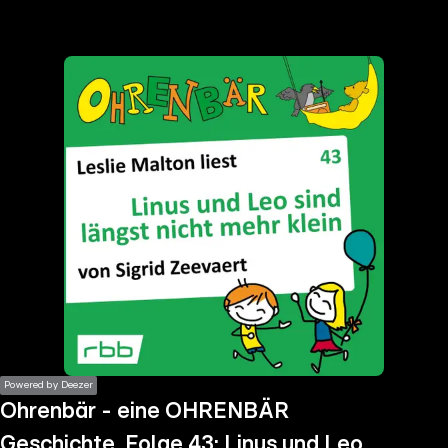
the
h page
 main
nt
the
ibility
ment
Powered by Deezer
Ohrenbär - eine OHRENBÄR
Geschichte, Folge 43: Linus und Leo