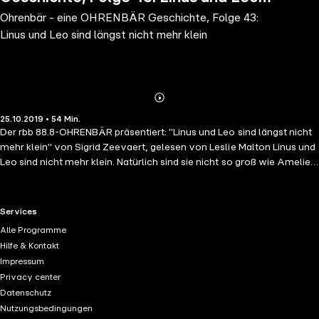
Ohrenbär - eine OHRENBÄR Geschichte, Folge 43:
sind längst nicht mehr klein
Linus und Leo sind längst nicht mehr klein
Abonnieren
Mehr
25.10.2019 • 54 Min.
Details
Der rbb 88.8-OHRENBÄR präsentiert: "Linus und Leo sind längst nicht
mehr klein" von Sigrid Zeevaert, gelesen von Leslie Malton Linus und
Leo sind nicht mehr klein. Natürlich sind sie nicht so groß wie Amelie,
ihre älteste Schwester. Aber auch nicht mehr so klein, wie ihre andere
Schwester Emma das immer behauptet und die lauter Geheimnisse
mit ihrem Freund Fritzi hat. Unbemerkt folgen die Brüder ihr, als sie
RTL+ useful links.
Services
Wuschel, den Hund, ausführt. Dabei gehen sie fast verloren! Wenn da
Alle Programme
nicht Wuschel und eben Emma wären, die sie wieder aufspüren. Linus
Hilfe & Kontakt
und Leo sind froh. Als sie im Bad einen kleinen samtenen Beutel mit
Impressum
Edelsteinen und einem Ring entdecken, ist für sie klar, wem er gehört.
Privacy center
Und ganz bald geben sie ihn auch bestimmt wieder zurück.
Datenschutz
Nutzungsbedingungen