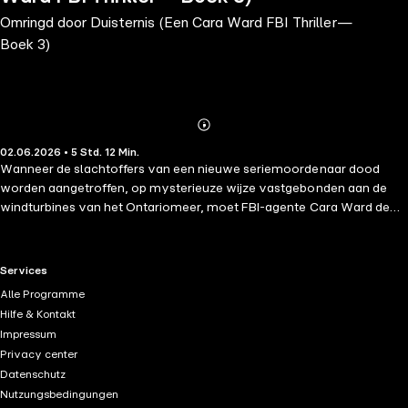
Omringd door Duisternis (Een Cara Ward FBI Thriller—
Boek 3)
Abonnieren
Mehr
02.06.2026 • 5 Std. 12 Min.
Details
Wanneer de slachtoffers van een nieuwe seriemoordenaar dood
worden aangetroffen, op mysterieuze wijze vastgebonden aan de
windturbines van het Ontariomeer, moet FBI-agente Cara Ward de
aanwijzingen ontcijferen terwijl ze de gevaarlijke winden trotseert om
het volgende slachtoffer te redden voordat het te laat is… Dit is de
derde roman in een nieuwe serie van mystery- en thrillerauteur Katie
RTL+ useful links.
Services
Rush. De serie is een meeslepende en intense thriller met in de
Alle Programme
hoofdrol een begaafde maar gekwelde vrouwelijke hoofdpersoon. Dit
Hilfe & Kontakt
meeslepende mysterie levert onophoudelijke opwinding,
Impressum
zenuwslopende spanning, verbazingwekkende wendingen en een
Privacy center
razendsnel tempo dat ervoor zorgt dat je tot diep in de nacht
Datenschutz
doorleest. Fans van Kendra Elliot, Lisa Regan en Robert Dugoni zullen
Nutzungsbedingungen
er zeker van smullen. Volgende boeken in de serie zijn ook