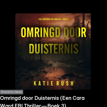
the
h page
 main
nt
the
ibility
ment
Powered by Deezer
Omringd door Duisternis (Een Cara
Ward FBI Thriller—Boek 3)