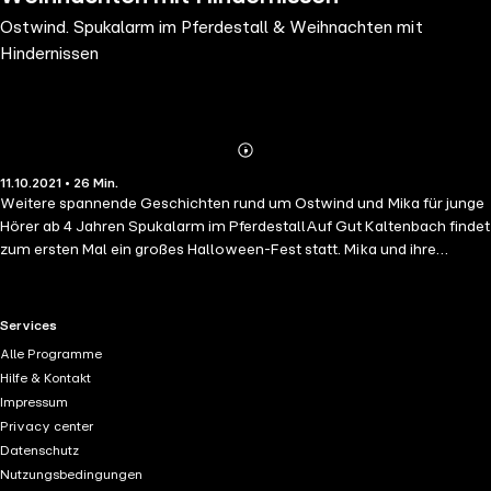
Ostwind. Spukalarm im Pferdestall & Weihnachten mit
Hindernissen
Abonnieren
Mehr
11.10.2021 • 26 Min.
Details
Weitere spannende Geschichten rund um Ostwind und Mika für junge
Hörer ab 4 Jahren Spukalarm im PferdestallAuf Gut Kaltenbach findet
zum ersten Mal ein großes Halloween-Fest statt. Mika und ihre
Freunde bereiten einen besonderen Höhepunkt vor: eine Geisterbahn
im Stall. Doch Reitschülerin Michelle ist von der Idee gar nicht
angetan und will Mika und den anderen eine Lektion erteilen …
RTL+ useful links.
Services
Weihnachten mit HindernissenMika und ihre Großmutter beteiligen
Alle Programme
sich an der Aktion »Ein Fest für dich« und laden das Heimkind Lucie
Hilfe & Kontakt
über Weihnachten zu sich ein. Doch das Mädchen scheint nur
Impressum
gelangweilt. Mika weiß, wie sie mit Ostwind gemeinsam die harte
Privacy center
Schale knacken kann. Aber dann passiert etwas Unvorhersehbares …
Datenschutz
Ungekürzte Lesung mit Anna Carlsson 0h 26min
Nutzungsbedingungen