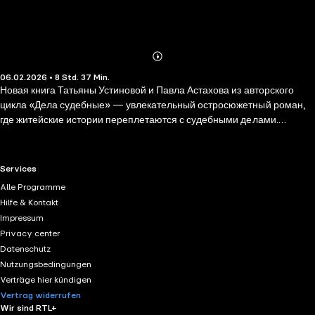
Abonnieren
Mehr
06.02.2026 • 8 Std. 37 Min.
Details
Новая книга Татьяны Устиновой и Павла Астахова из авторского
цикла «Дела судебные» — увлекательный остросюжетный роман,
где житейские истории переплетаются с судебными делами.
«Скупой платит дважды». «Не зная брода, не суйся в воду»… Эти
простые истины известны всем и каждому, но как отказаться от
выгоды, когда она сама плывет в руки? Купившись на щедрое
RTL+ useful links.
Services
предложение, любимая сестра Лены оказывается в африканской
Alle Programme
тюрьме, и помочь ей некому. Придется строгой и неподкупной судье
Hilfe & Kontakt
Елене Кузнецовой стать еще и адвокатом.
Impressum
Privacy center
Datenschutz
Nutzungsbedingungen
Verträge hier kündigen
Vertrag widerrufen
Wir sind RTL+