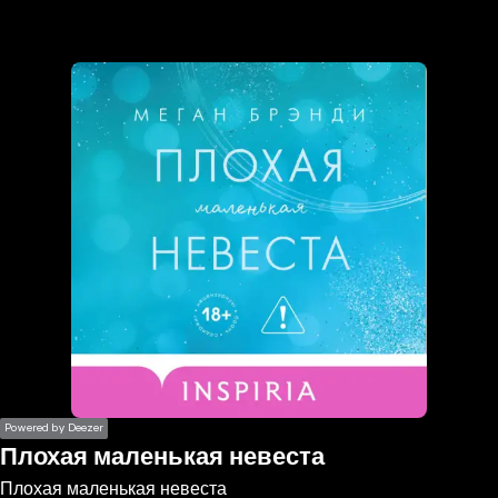
the
h page
 main
nt
the
ibility
ment
Powered by Deezer
Плохая маленькая невеста
Плохая маленькая невеста