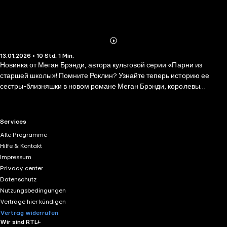
Abonnieren
Mehr
13.01.2026 • 10 Std. 1 Min.
Details
Новинка от Меган Брэнди, автора культовой серии «Парни из
старшей школы»! Помните Роклин? Узнайте теперь историю ее
сестры-близняшки в новом романе Меган Брэнди, королевы
современной сентиментальной прозы. Бостон Ревено привыкла
быть на вторых ролях. Как дочь короля преступного мира — она
идеальная невеста. Но не настолько идеальная, как ее сестра-
RTL+ useful links.
Services
близняшка Роклин. Устав от бесконечного сравнения с сестрой,
Alle Programme
Бостон решает заявить о себе и соглашается выйти замуж за Энцо
Hilfe & Kontakt
Фикиле, самого грозного врага ее отца. Этот брак должен положить
Impressum
конец вражде между подпольными империями. По крайней мере,
Privacy center
так она думала. Но у Энцо свои планы, и он не согласен на ту роль,
Datenschutz
которую ему придется играть. Ну что ж, пора Бостон показать, чего
Nutzungsbedingungen
она стоит на самом деле. Пора доказать всем, что она — истинная
Verträge hier kündigen
королева преступного мира.
Vertrag widerrufen
Wir sind RTL+