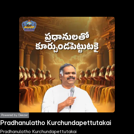
the
h page
 main
nt
the
ibility
ment
Powered by Deezer
Pradhanulatho Kurchundapettutakai
Pradhanulatho Kurchundapettutakai