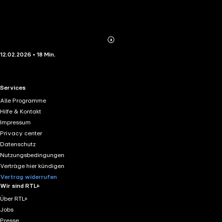
Abonnieren
Mehr
12.02.2026 • 18 Min.
Details
RTL+ useful links.
Services
Alle Programme
Hilfe & Kontakt
Impressum
Privacy center
Datenschutz
Nutzungsbedingungen
Verträge hier kündigen
Vertrag widerrufen
Wir sind RTL+
Über RTL+
Jobs
Presse