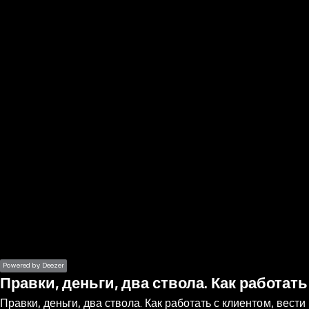
the
h page
 main
nt
the
ibility
ment
Powered by Deezer
Правки, деньги, два ствола. Как работа
Правки, деньги, два ствола. Как работать с клиентом, вес