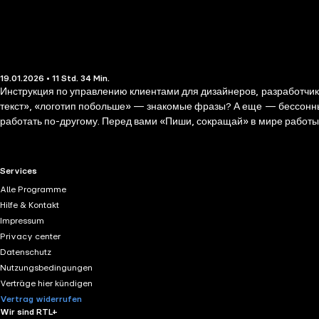
19.01.2026 • 11 Std. 34 Min.
Инструкция по управлению клиентами для дизайнеров, разработчико
текст», «логотип побольше» — знакомые фразы? А еще — бессонные 
работать по-другому. Перед вами «Пиши, сокращай» в мире работы 
эта книга для вас. Это пошаговое руководство от Максима Ильяхова 
клиент; • что заставит клиентов рекомендовать вас другим; • как со
услышать заветное «Согласовано!». Цель аудиокниги — чтобы слуша
RTL+ useful links.
Services
Alle Programme
Hilfe & Kontakt
Impressum
Privacy center
Datenschutz
Nutzungsbedingungen
Verträge hier kündigen
Vertrag widerrufen
Wir sind RTL+