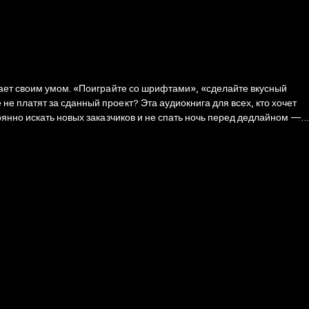
вает своим умом. «Поиграйте со шрифтами», «сделайте вкусный
 платят за сданный проект? Эта аудиокнига для всех, кто хочет
оянно искать новых заказчиков и не спать ночь перед дедлайном —
том: • как озвучивать высокий гонорар, на который согласится
ое своим трудом от мошенников; • как общаться с клиентом, чтобы
а.