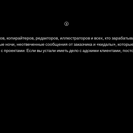
Abonnieren
Mehr
Details
в, копирайтеров, редакторов, иллюстраторов и всех, кто зарабаты
ночи, неотвеченные сообщения от заказчика и «кидалы», которые не
с проектами. Если вы устали иметь дело с адскими клиентами, пост
и Миши Розова, которое проведет вас по всем этапам работы с клиен
ставить договор, по которому точно заплатят; • как защитить созданн
тель был сказочно богат и крепко спал, особенно накануне дедлайн